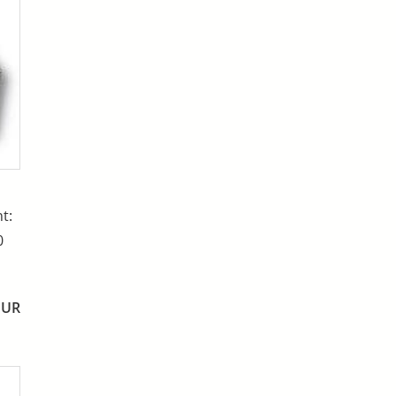
t:
0
EUR