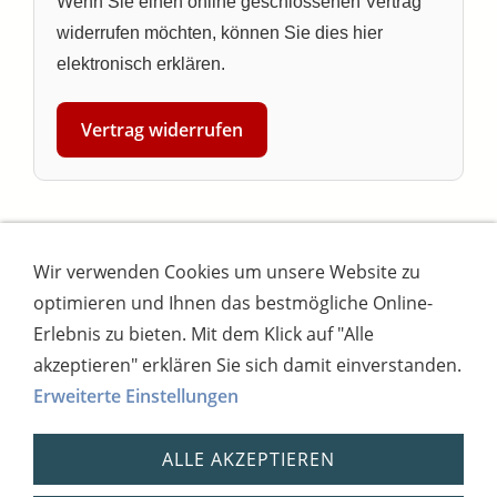
Wenn Sie einen online geschlossenen Vertrag
widerrufen möchten, können Sie dies hier
elektronisch erklären.
Vertrag widerrufen
Wir verwenden Cookies um unsere Website zu
Impressum
AGB
Widerrufsbutton
optimieren und Ihnen das bestmögliche Online-
Widerrufsrecht
Online-Streitschlichtung
Datenschutz
Versand
Bezahlsysteme
Erlebnis zu bieten. Mit dem Klick auf "Alle
Kontakt
Disclaimer
Versandtage
Cookies
akzeptieren" erklären Sie sich damit einverstanden.
Erweiterte Einstellungen
Bankverbindung: Consorsbank, Kt-Inhaber:
Dietmar Fuchs
ALLE AKZEPTIEREN
IBAN: DE27 7012 0400 7111 5910 17 / BIC:
CSDBDE71