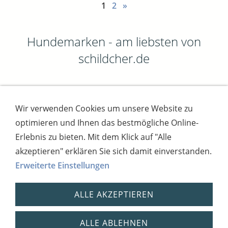
1
2
»
Hundemarken - am liebsten von
schildcher.de
Wir verwenden Cookies um unsere Website zu
Impressum
AGB
Widerrufsbutton
optimieren und Ihnen das bestmögliche Online-
Widerrufsrecht
Online-Streitschlichtung
Datenschutz
Versand
Bezahlsysteme
Erlebnis zu bieten. Mit dem Klick auf "Alle
Kontakt
Disclaimer
Versandtage
Cookies
akzeptieren" erklären Sie sich damit einverstanden.
Erweiterte Einstellungen
Bankverbindung: Consorsbank, Kt-Inhaber:
Dietmar Fuchs
ALLE AKZEPTIEREN
IBAN: DE27 7012 0400 7111 5910 17 / BIC:
CSDBDE71
Steuernummer: 2181931254,
ALLE ABLEHNEN