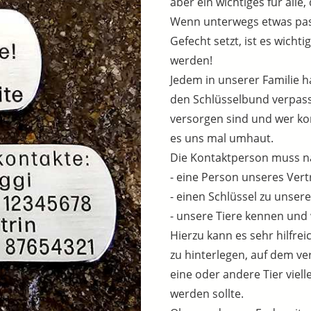
aber ein wichtiges für alle
Wenn unterwegs etwas pas
Gefecht setzt, ist es wicht
werden!
Jedem in unserer Familie h
den Schlüsselbund verpasst
versorgen sind und wer kont
es uns mal umhaut.
Die Kontaktperson muss na
- eine Person unseres Vert
- einen Schlüssel zu unser
- unsere Tiere kennen und w
Hierzu kann es sehr hilfrei
zu hinterlegen, auf dem ve
eine oder andere Tier viell
werden sollte.