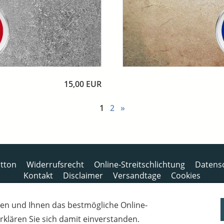
15,00 EUR
1
2
»
tton
Widerrufsrecht
Online-Streitschlichtung
Datens
Kontakt
Disclaimer
Versandtage
Cookies
Bankverbindung: Consorsbank, Kt-Inhaber: Dietmar Fuchs
en und Ihnen das bestmögliche Online-
IBAN: DE27 7012 0400 7111 5910 17 / BIC: CSDBDE71
 erklären Sie sich damit einverstanden.
Steuernummer: 2181931254,