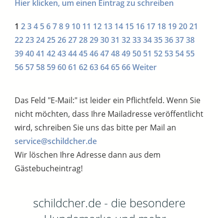
Hier klicken, um einen Eintrag zu schreiben
1
2
3
4
5
6
7
8
9
10
11
12
13
14
15
16
17
18
19
20
21
22
23
24
25
26
27
28
29
30
31
32
33
34
35
36
37
38
39
40
41
42
43
44
45
46
47
48
49
50
51
52
53
54
55
56
57
58
59
60
61
62
63
64
65
66
Weiter
Das Feld "E-Mail:" ist leider ein Pflichtfeld. Wenn Sie
nicht möchten, dass Ihre Mailadresse veröffentlicht
wird, schreiben Sie uns das bitte per Mail an
service@schildcher.de
Wir löschen Ihre Adresse dann aus dem
Gästebucheintrag!
schildcher.de - die besondere