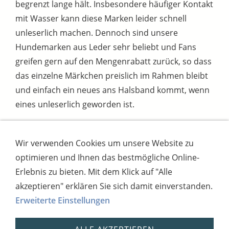
begrenzt lange hält. Insbesondere häufiger Kontakt
mit Wasser kann diese Marken leider schnell
unleserlich machen. Dennoch sind unsere
Hundemarken aus Leder sehr beliebt und Fans
greifen gern auf den Mengenrabatt zurück, so dass
das einzelne Märkchen preislich im Rahmen bleibt
und einfach ein neues ans Halsband kommt, wenn
eines unleserlich geworden ist.
Wir verwenden Cookies um unsere Website zu
Impressum
AGB
Widerrufsbutton
optimieren und Ihnen das bestmögliche Online-
Widerrufsrecht
Online-Streitschlichtung
Datenschutz
Versand
Bezahlsysteme
Erlebnis zu bieten. Mit dem Klick auf "Alle
Kontakt
Disclaimer
Versandtage
Cookies
akzeptieren" erklären Sie sich damit einverstanden.
Erweiterte Einstellungen
Bankverbindung: Consorsbank, Kt-Inhaber:
Dietmar Fuchs