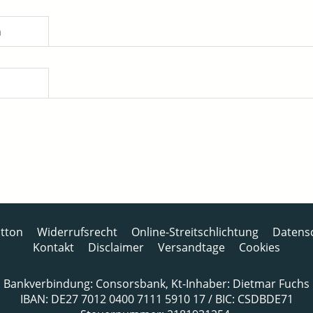
n
tton
Widerrufsrecht
Online-Streitschlichtung
Datens
Kontakt
Disclaimer
Versandtage
Cookies
Bankverbindung: Consorsbank, Kt-Inhaber: Dietmar Fuchs
IBAN: DE27 7012 0400 7111 5910 17 / BIC: CSDBDE71