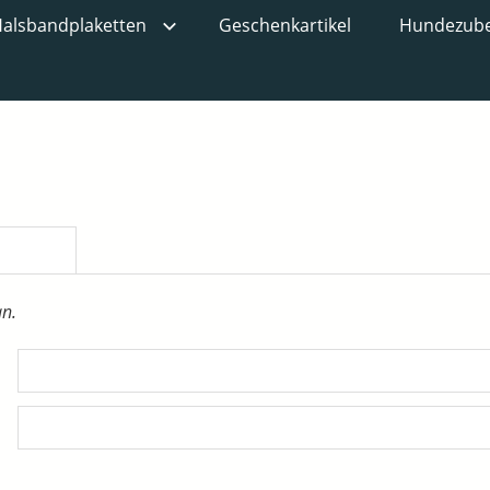
alsbandplaketten
Geschenkartikel
Hundezub
an.