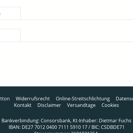
n
tton
Widerrufsrecht
Online-Streitschlichtung
Datens
Kontakt
Disclaimer
Versandtage
Cookies
Bankverbindung: Consorsbank, Kt-Inhaber: Dietmar Fuchs
IBAN: DE27 7012 0400 7111 5910 17 / BIC: CSDBDE71