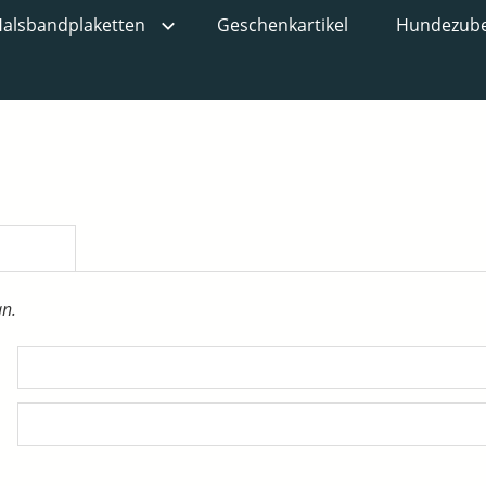
alsbandplaketten
Geschenkartikel
Hundezub
an.