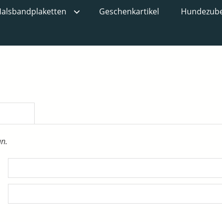
alsbandplaketten
Geschenkartikel
Hundezub
an.