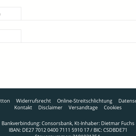
n
tton
Widerrufsrecht
Online-Streitschlichtung
Datens
Kontakt
Disclaimer
Versandtage
Cookies
Bankverbindung: Consorsbank, Kt-Inhaber: Dietmar Fuchs
IBAN: DE27 7012 0400 7111 5910 17 / BIC: CSDBDE71