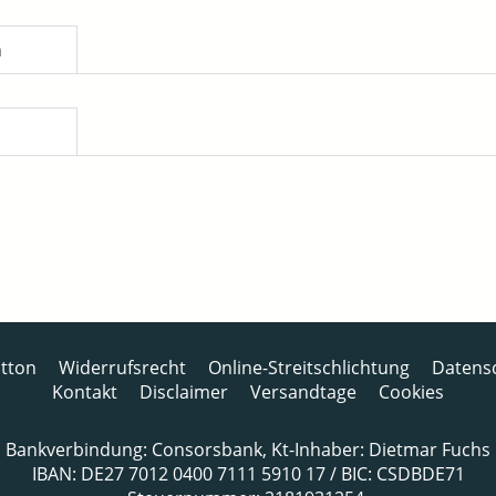
n
tton
Widerrufsrecht
Online-Streitschlichtung
Datens
Kontakt
Disclaimer
Versandtage
Cookies
Bankverbindung: Consorsbank, Kt-Inhaber: Dietmar Fuchs
IBAN: DE27 7012 0400 7111 5910 17 / BIC: CSDBDE71