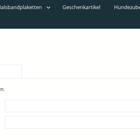
alsbandplaketten
Geschenkartikel
Hundezub
an.