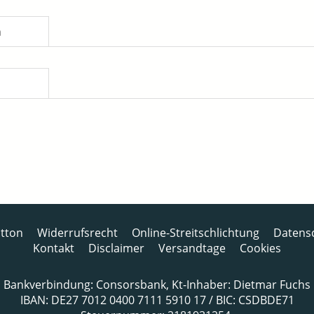
n
tton
Widerrufsrecht
Online-Streitschlichtung
Datens
Kontakt
Disclaimer
Versandtage
Cookies
Bankverbindung: Consorsbank, Kt-Inhaber: Dietmar Fuchs
IBAN: DE27 7012 0400 7111 5910 17 / BIC: CSDBDE71