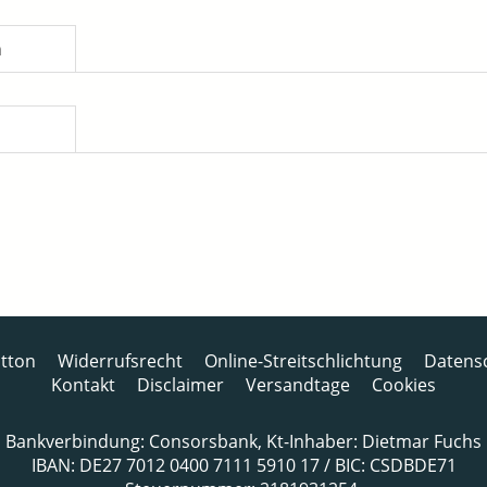
n
tton
Widerrufsrecht
Online-Streitschlichtung
Datens
Kontakt
Disclaimer
Versandtage
Cookies
Bankverbindung: Consorsbank, Kt-Inhaber: Dietmar Fuchs
IBAN: DE27 7012 0400 7111 5910 17 / BIC: CSDBDE71