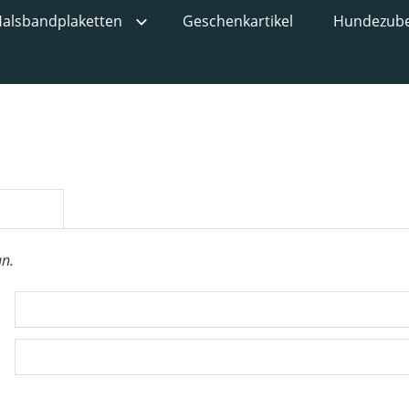
alsbandplaketten
Geschenkartikel
Hundezub
an.